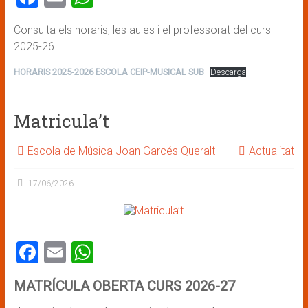
a
m
h
Consulta els horaris, les aules i el professorat del curs
ce
ai
at
2025-26.
b
l
s
HORARIS 2025-2026 ESCOLA CEIP-MUSICAL SUB
Descarga
o
A
ok
p
Matricula’t
p
Escola de Música Joan Garcés Queralt
Actualitat
17/06/2026
F
E
W
a
m
h
MATRÍCULA OBERTA CURS 2026-27
ce
ai
at