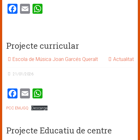
F
E
W
a
m
h
ce
ai
at
b
l
s
Projecte curricular
o
A
ok
p
Escola de Música Joan Garcés Queralt
Actualitat
p
21/01/2026
F
E
W
a
m
h
PCC EMJGQ
Descarga
ce
ai
at
b
l
s
Projecte Educatiu de centre
o
A