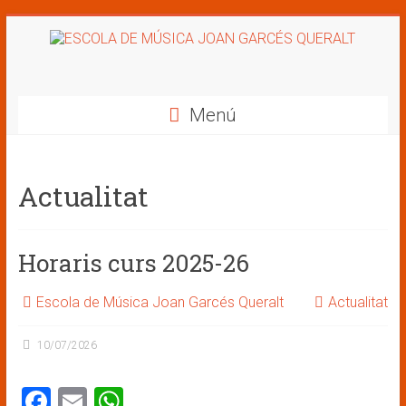
Saltar
al
ESCOLA
contenido
DE
Menú
MÚSICA
JOAN
Actualitat
GARCÉS
QUERALT
Horaris curs 2025-26
Escola de Música Joan Garcés Queralt
Actualitat
10/07/2026
F
E
W