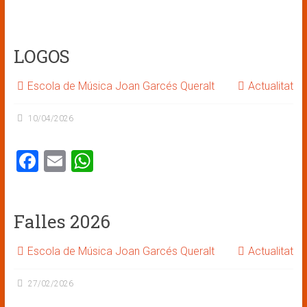
ce
ai
at
b
l
s
LOGOS
o
A
ok
p
Escola de Música Joan Garcés Queralt
Actualitat
p
10/04/2026
F
E
W
a
m
h
ce
ai
at
Falles 2026
b
l
s
o
A
Escola de Música Joan Garcés Queralt
Actualitat
ok
p
27/02/2026
p