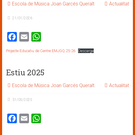
ok
p
Escola de Música Joan Garcés Queralt
Actualitat
p
21/01/2026
F
E
W
a
m
h
Projecte Educatiu de Centre EMJGQ 25-26
Descarga
ce
ai
at
b
l
s
Estiu 2025
o
A
ok
p
Escola de Música Joan Garcés Queralt
Actualitat
p
31/05/2025
F
E
W
a
m
h