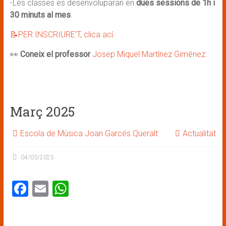
-Les classes es desenvoluparan en
dues sessions de 1h i
30 minuts al mes
.
📝PER INSCRIURE’T, clica ací.
👀
Coneix el professor
Josep Miquel Martínez Giménez
.
Març 2025
Escola de Música Joan Garcés Queralt
Actualitat
04/03/2025
F
E
W
a
m
h
ce
ai
at