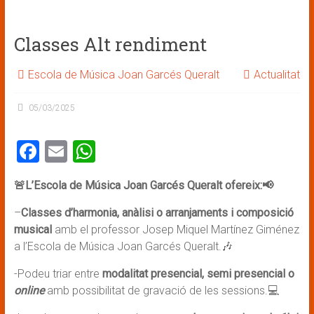
ce
ai
at
b
l
s
Classes Alt rendiment
o
A
ok
p
Escola de Música Joan Garcés Queralt
Actualitat
p
05/03/2025
F
E
W
a
m
h
🚨L’Escola de Música Joan Garcés Queralt ofereix:📢
ce
ai
at
b
l
s
–
Classes d’harmonia, anàlisi o arranjaments i composició
musical
amb el professor Josep Miquel Martínez Giménez
o
A
a l’Escola de Música Joan Garcés Queralt.🎶
ok
p
-Podeu triar entre
modalitat presencial, semi presencial o
p
online
amb possibilitat de gravació de les sessions.💻