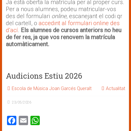
Ja està oberta la matrícula per al proper curs.
b
l
s
Per a nous alumnes, podeu matricular-vos
o
A
des del formulari
online
, escanejant el codi qr
ok
p
del cartell, o
accedint al formulari online des
d’ací
.
Els alumnes de cursos anteriors no heu
p
de fer res, ja que vos renovem la matrícula
automàticament.
Audicions Estiu 2026
Escola de Música Joan Garcés Queralt
Actualitat
23/05/2026
F
E
W
a
m
h